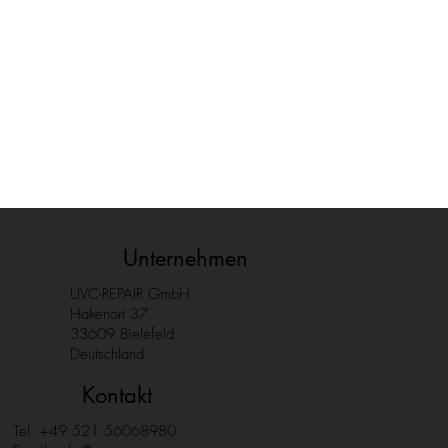
Unternehmen
UVC-REPAIR GmbH
Hakenort 37
33609 Bielefeld
Deutschland
Kontakt
Tel: +49 521 56068980