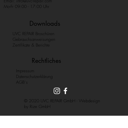
Email:
info@uvc-repair.com
Mo-Fr 09:00 - 17:00 Uhr
Downloads
UVC REPAIR Broschüren
Gebrauchsanweisungen
Zertifikate & Berichte
Rechtliches
Impressum
Datenschutzerklärung
AGB´s
© 2020 UVC REPAIR GmbH - Webdesign
by
Rize GmbH