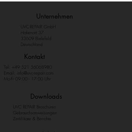
Unternehmen
UVC-REPAIR GmbH
Hakenort 37
33609 Bielefeld
Deutschland
Kontakt
Tel: +49 521 56068980
Email:
info@uvc-repair.com
Mo-Fr 09:00 - 17:00 Uhr
Downloads
UVC REPAIR Broschüren
Gebrauchsanweisungen
Zertifikate & Berichte