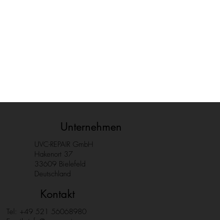
Unternehmen
UVC-REPAIR GmbH
Hakenort 37
33609 Bielefeld
Deutschland
Kontakt
Tel: +49 521 56068980