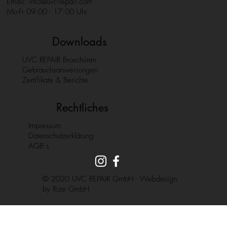
Email:
info@uvc-repair.com
Mo-Fr 09:00 - 17:00 Uhr
Downloads
UVC REPAIR Broschüren
Gebrauchsanweisungen
Zertifikate & Berichte
Rechtliches
Impressum
Datenschutzerklärung
AGB´s
© 2020 UVC REPAIR GmbH - Webdesign
by
Rize GmbH